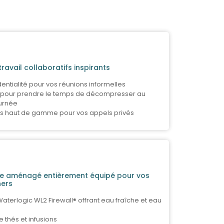
ravail collaboratifs inspirants
entialité pour vos réunions informelles
 pour prendre le temps de décompresser au
ournée
s haut de gamme pour vos appels privés
ne aménagé entièrement équipé pour vos
ners
aterlogic WL2 Firewall® offrant eau fraîche et eau
 thés et infusions