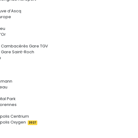
neuve d’Ascq
Europe
ieu
’Or
er Cambacérès Gare TGV
r Gare Saint-Roch
n
ssmann
ceau
tal Park
rorennes
ipolis Centrium
ipolis Oxygen
2027