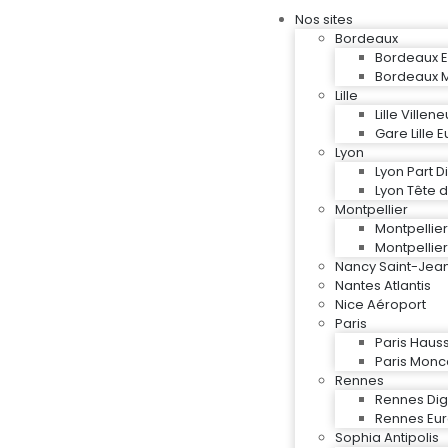
Nos sites
Bordeaux
Bordeaux E
Bordeaux 
Lille
Lille Ville
Gare Lille 
Lyon
Lyon Part D
Lyon Tête d
Montpellier
Montpelli
Montpellie
Nancy Saint-Jea
Nantes Atlantis
Nice Aéroport
Paris
Paris Hau
Paris Mon
Rennes
Rennes Digi
Rennes Eu
Sophia Antipolis