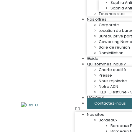
Sophia Ant
Sophia Ant
Tous nos sites
Nos offres
Corporate
Location de bure
Bureau privé par
Coworking Nom
Salle de réunion
Domiciliation
Guide
Qui sommes-nous ?
Charte qualité
Presse
Nous rejoindre
Notre ADN
FLEX-O est une « 
Mécénat
Contactez-nous
Nos sites
Bordeaux
Bordeaux E
Bordeaux 