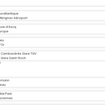
uratlantique
Mérignac Aéroport
neuve d’Ascq
Europe
ieu
’Or
er Cambacérès Gare TGV
r Gare Saint-Roch
n
ssmann
ceau
tal Park
rorennes