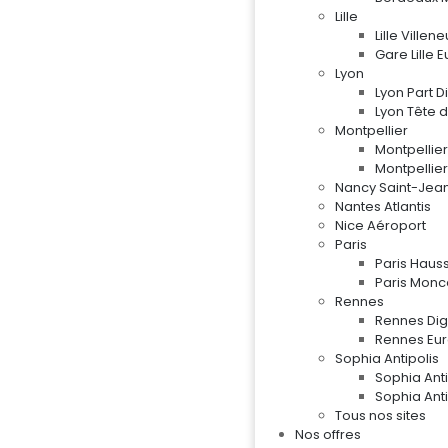
Lille
Lille Ville
Gare Lille 
Lyon
Lyon Part D
Lyon Tête d
Montpellier
Montpelli
Montpellie
Nancy Saint-Jea
Nantes Atlantis
Nice Aéroport
Paris
Paris Hau
Paris Mon
Rennes
Rennes Digi
Rennes Eu
Sophia Antipolis
Sophia Ant
Sophia Ant
Tous nos sites
Nos offres