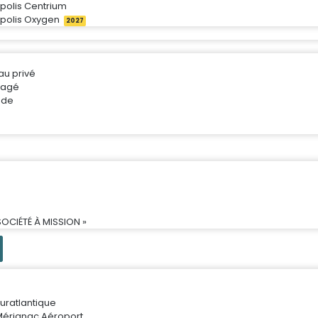
ipolis Centrium
ipolis Oxygen
2027
au privé
tagé
ade
SOCIÉTÉ À MISSION »
uratlantique
Mérignac Aéroport