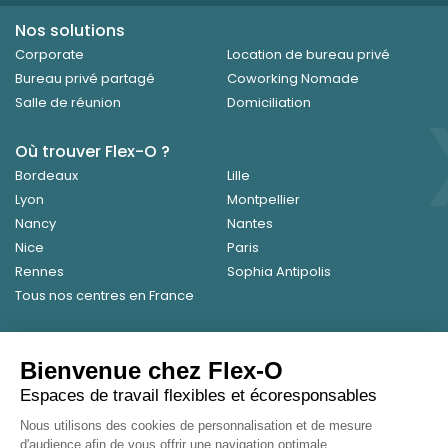
×
Nos solutions
Corporate
Location de bureau privé
Bureau privé partagé
Coworking Nomade
Salle de réunion
Domiciliation
Où trouver Flex-O ?
Bordeaux
Lille
Lyon
Montpellier
Nancy
Nantes
Nice
Paris
Rennes
Sophia Antipolis
Tous nos centres en France
FLEX-O
Bienvenue chez Flex-O
Charte qualité
Presse
Nous rejoindre
Contactez-nous
Espaces de travail flexibles et écoresponsables
Qui sommes-nous ?
FLEX-O est une « SOCIÉTÉ À
Nous utilisons des cookies de personnalisation et de mesure
MISSION »
d'audience afin de vous offrir une navigation optimale.